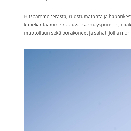
Hitsaamme terästä, ruostumatonta ja haponkest
konekantaamme kuuluvat särmäyspuristin, epäke
muotoiluun sekä porakoneet ja sahat, joilla mo