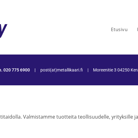
Etusivu
h. 020 775 6900
|
posti(at)metallikaari.fi
|
Moreenitie 3 04250 Ke
aidolla. Valmistamme tuotteita teollisuudelle, yrityksille ja 