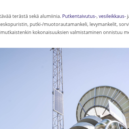
ävää terästä sekä alumiinia.
Putkentaivutus-
,
vesileikkaus-
j
skopuristin, putki-/muotorautamankeli, levymankelit, sorv
nimutkaistenkin kokonaisuuksien valmistaminen onnistuu mei