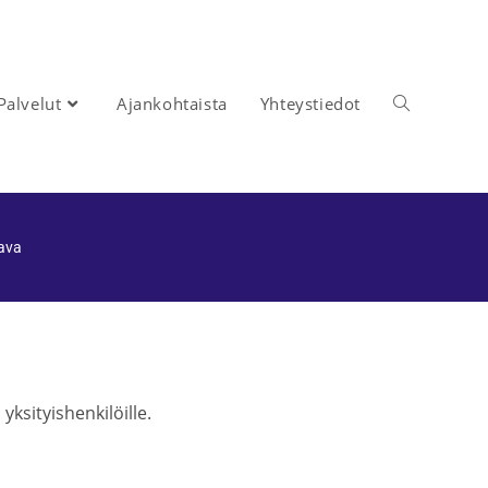
Palvelut
Ajankohtaista
Yhteystiedot
rava
yksityishenkilöille.